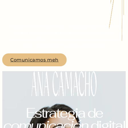
Trabajo con empresas y equipos para que su
comunicación deje de depender de la
improvisación y se convierta en un sistema
claro, sostenible y fácil de delegar.
Comunicamos meh
Estrategia de
comunicación
digital