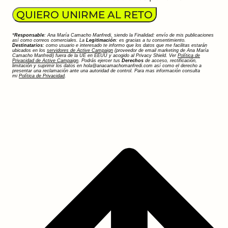
QUIERO UNIRME AL RETO
*
Responsable
: Ana María Camacho Manfredi, siendo la Finalidad: envío de mis publicaciones
así como correos comerciales. La
Legitimación
: es gracias a tu consentimiento.
Destinatarios
: como usuario e interesado te informo que los datos que me facilitas estarán
ubicados en los
servidores de Active Campaign
(proveedor de email marketing de Ana María
Camacho Manfredi) fuera de la UE en EEUU y acogido al Privacy Shield. Ver
Política de
Privacidad de Active Campaign
. Podrás ejercer tus
Derechos
de acceso, rectificación,
limitación y suprimir los datos en hola@anacamachomanfredi.com así como el derecho a
presentar una reclamación ante una autoridad de control. Para mas información consulta
mi
Política de Privacidad
.