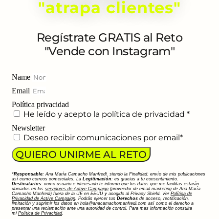
"atrapa clientes"
Regístrate GRATIS al Reto
"Vende con Instagram"
Name
Email
Política privacidad
He leído y acepto la política de privacidad *
Newsletter
Deseo recibir comunicaciones por email*
QUIERO UNIRME AL RETO
*
Responsable
: Ana María Camacho Manfredi, siendo la Finalidad: envío de mis publicaciones
así como correos comerciales. La
Legitimación
: es gracias a tu consentimiento.
Destinatarios
: como usuario e interesado te informo que los datos que me facilitas estarán
ubicados en los
servidores de Active Campaign
(proveedor de email marketing de Ana María
Camacho Manfredi) fuera de la UE en EEUU y acogido al Privacy Shield. Ver
Política de
Privacidad de Active Campaign
. Podrás ejercer tus
Derechos
de acceso, rectificación,
limitación y suprimir los datos en hola@anacamachomanfredi.com así como el derecho a
presentar una reclamación ante una autoridad de control. Para mas información consulta
mi
Política de Privacidad
.